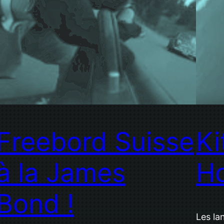
Freebord Suisse
Ki
à la James
Ho
Bond !
Les la