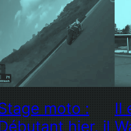
Stage moto :
Il
Débutant hier, il
Wa