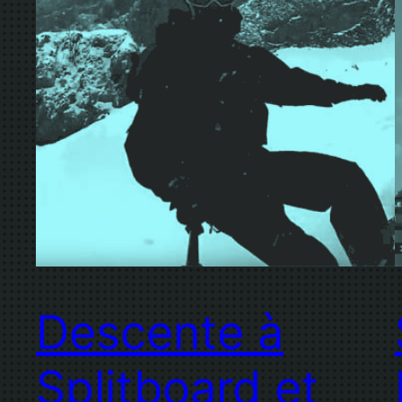
Descente à
Splitboard et