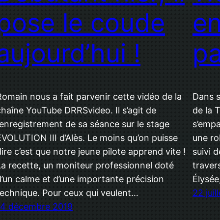
pose le coude
en
aujourd’hui !
pa
Romain nous a fait parvenir cette vidéo de la
Dans s
chaîne YouTube DRRSvideo. Il s’agit de
de la
l’enregistrement de sa séance sur le stage
s’empa
EVOLUTION III d’Alès. Le moins qu’on puisse
une ro
dire c’est que notre jeune pilote apprend vite !
suivi 
La recette, un moniteur professionnel doté
traver
d’un calme et d’une importante précision
Élysée
technique. Pour ceux qui veulent…
22 juil
14 décembre 2019