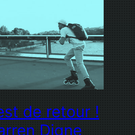
 est de retour !
rren Digne