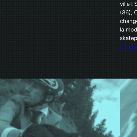
ville 
(86), 
chang
la mod
skatep
27 se