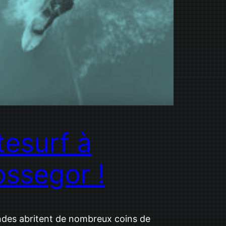
tesurf à
ssegor !
ndes abritent de nombreux coins de