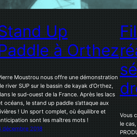
Stand Up
Fi
Paddle à Orthez
ré
s
Pierre Moustrou nous offre une démonstration
d
de river SUP sur le bassin de kayak d’Orthez,
dans le sud-ouest de la France. Après les lacs
et océans, le stand up paddle s’attaque aux
rivières ! Un sport complet, où équilibre et
Vous c
anticipation sont les maîtres mots !
le cas
6 décembre 2018
PRODUC