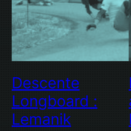
Descente
Longboard :
Lemanik