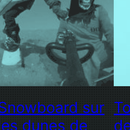
Snowboard sur
To
les dunes de
d