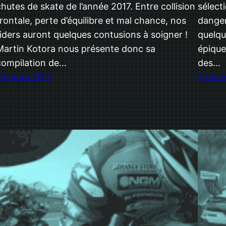
chutes de skate de l’année 2017. Entre collision
sélect
frontale, perte d’équilibre et mal chance, nos
danger
riders auront quelques contusions à soigner !
quelqu
Martin Kotora nous présente donc sa
épique
compilation de…
des…
15 mars 2017
7 déc