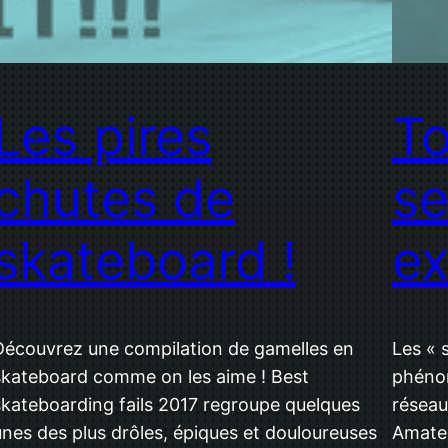
Les pires
To
chutes de
se
skateboard !
e
Découvrez une compilation de gamelles en
Les « 
skateboard comme on les aime ! Best
phénom
skateboarding fails 2017 regroupe quelques
réseau
unes des plus drôles, épiques et douloureuses
Amateu