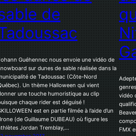
sable de
qu
Tadoussac
Ni
G
Johann Guéhennec nous envoie une vidéo de
snowboard sur dunes de sable réalisée dans la
municipalité de Tadoussac (Côte-Nord
Adepte
Québec). Un thème Halloween qui vient
genres
donner une touche humoristique au clip
vidéo 
puisque chaque rider est déguisé !
qualif
SKILLOWEEN est en partie filmée à l’aide d’un
Beaver
drone (de Guillaume DUBEAU) où figure les
compor
athlètes Jordan Tremblay,…
FMX en