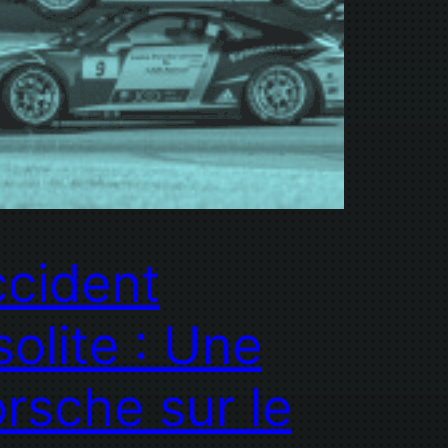
cident
solite : Une
rsche sur le