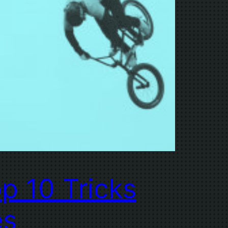
p 10 Tricks
es