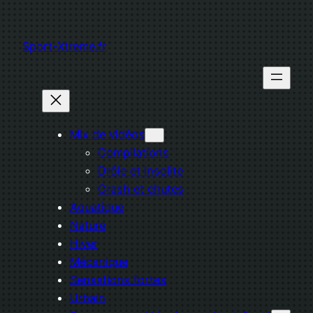
Aller
au
Sport-Xtreme.fr
contenu
Mix de vidéos
Compilations
Drôle et Insolite
Crash et chutes
Aquatique
Nature
Hiver
Mécanique
Sensations fortes
Urbain