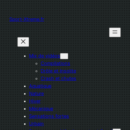
Aller
au
Sport-Xtreme.fr
contenu
Mix de vidéos
Compilations
Drôle et Insolite
Crash et chutes
Aquatique
Nature
Hiver
Mécanique
Sensations fortes
Urbain