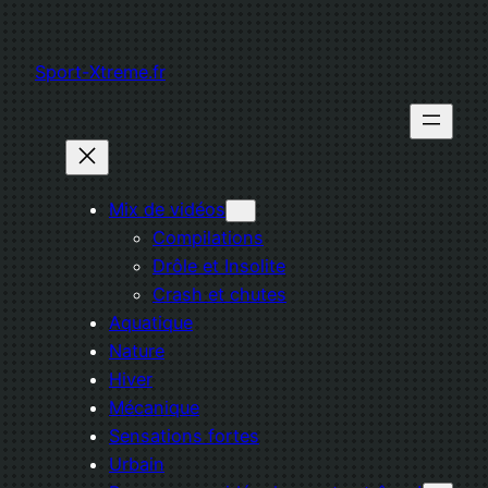
Aller
au
Sport-Xtreme.fr
contenu
Mix de vidéos
Compilations
Drôle et Insolite
Crash et chutes
Aquatique
Nature
Hiver
Mécanique
Sensations fortes
Urbain