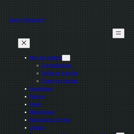
Aller
au
Sport-Xtreme.fr
contenu
Mix de vidéos
Compilations
Drôle et Insolite
Crash et chutes
Aquatique
Nature
Hiver
Mécanique
Sensations fortes
Urbain