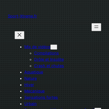
Aller
au
Sport-Xtreme.fr
contenu
Mix de vidéos
Compilations
Drôle et Insolite
Crash et chutes
Aquatique
Nature
Hiver
Mécanique
Sensations fortes
Urbain