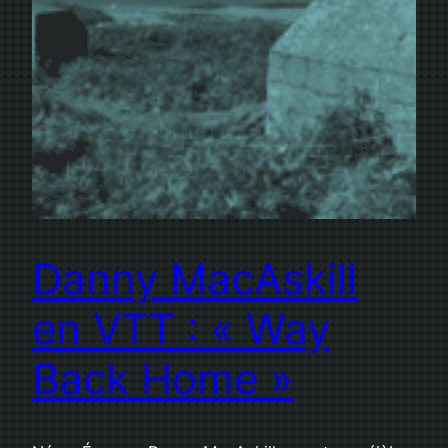
Danny MacAskill
en VTT : « Way
Back Home »