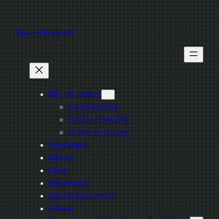
Aller
au
Sport-Xtreme.fr
contenu
Mix de vidéos
Compilations
Drôle et Insolite
Crash et chutes
Aquatique
Nature
Hiver
Mécanique
Sensations fortes
Urbain