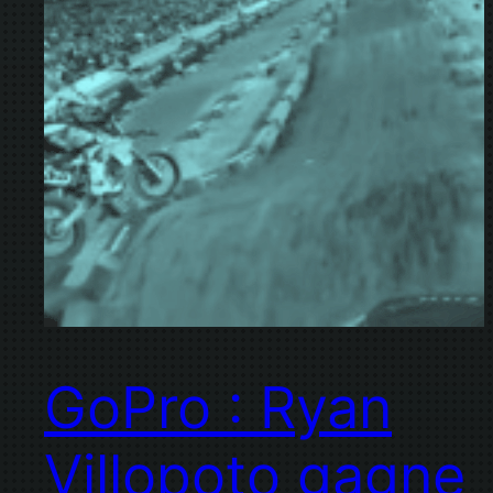
GoPro : Ryan
Villopoto gagne