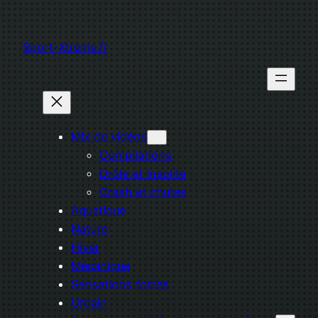
Aller
au
Sport-Xtreme.fr
contenu
Mix de vidéos
Compilations
Drôle et Insolite
Crash et chutes
Aquatique
Nature
Hiver
Mécanique
Sensations fortes
Urbain