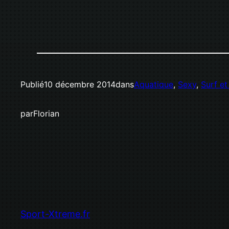
Publié
10 décembre 2014
dans
Aquatique
, 
Sexy
, 
Surf e
par
Florian
Sport-Xtreme.fr