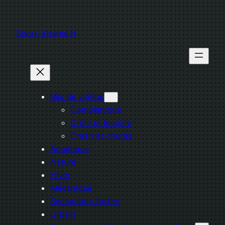
Aller
au
Sport-Xtreme.fr
contenu
Mix de vidéos
Compilations
Drôle et Insolite
Crash et chutes
Aquatique
Nature
Hiver
Mécanique
Sensations fortes
Urbain