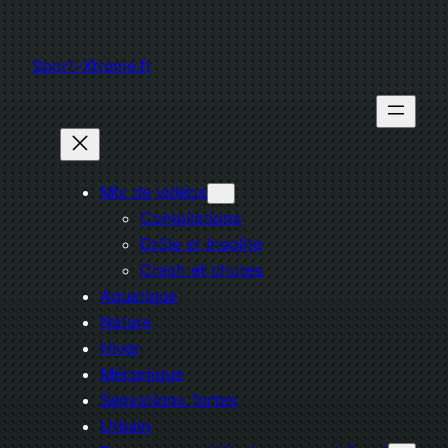
Aller
au
Sport-Xtreme.fr
contenu
Mix de vidéos
Compilations
Drôle et Insolite
Crash et chutes
Aquatique
Nature
Hiver
Mécanique
Sensations fortes
Urbain