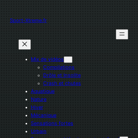
Aller
au
Sport-Xtreme.fr
contenu
Mix de vidéos
Compilations
Drôle et Insolite
Crash et chutes
Aquatique
Nature
Hiver
Mécanique
Sensations fortes
Urbain