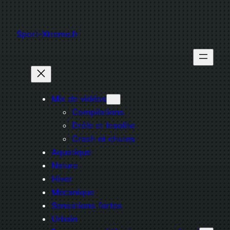
Aller
au
Sport-Xtreme.fr
contenu
Mix de vidéos
Compilations
Drôle et Insolite
Crash et chutes
Aquatique
Nature
Hiver
Mécanique
Sensations fortes
Urbain