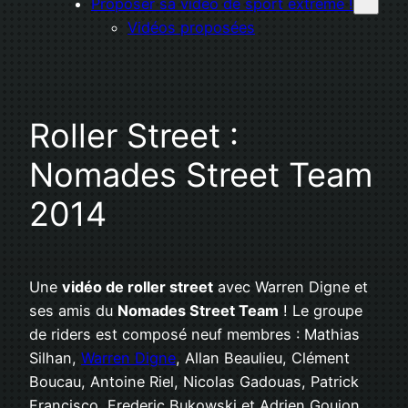
Proposer sa vidéo de sport extrême !
Vidéos proposées
Roller Street :
Nomades Street Team
2014
Une
vidéo de roller street
avec Warren Digne et
ses amis du
Nomades Street Team
! Le groupe
de riders est composé neuf membres : Mathias
Silhan,
Warren Digne
, Allan Beaulieu, Clément
Boucau, Antoine Riel, Nicolas Gadouas, Patrick
Francisco, Frederic Bukowski et Adrien Goujon.