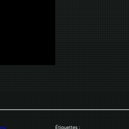
ées
Étiquettes :