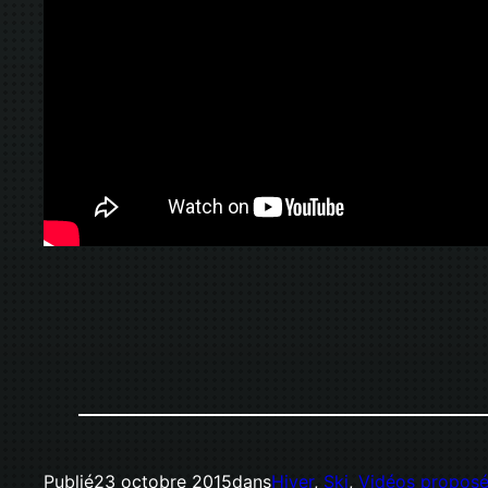
Publié
23 octobre 2015
dans
Hiver
, 
Ski
, 
Vidéos propos