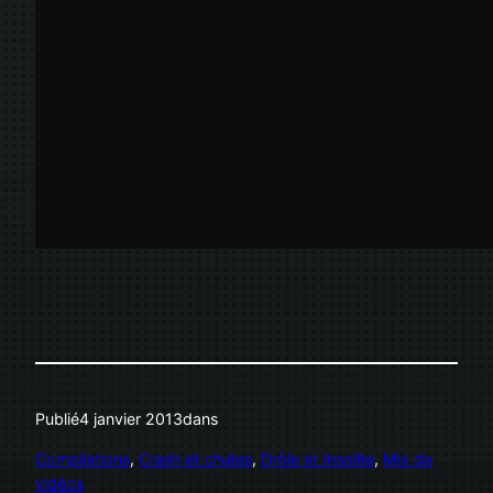
Publié
4 janvier 2013
dans
Compilations
, 
Crash et chutes
, 
Drôle et Insolite
, 
Mix de
vidéos