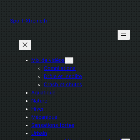
Aller
au
Sport-Xtreme.fr
contenu
Mix de vidéos
Compilations
Drôle et Insolite
Crash et chutes
Aquatique
Nature
Hiver
Mécanique
Sensations fortes
Urbain