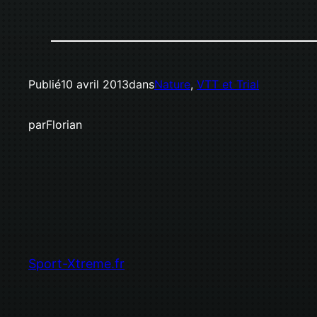
Publié
10 avril 2013
dans
Nature
, 
VTT et Trial
par
Florian
Sport-Xtreme.fr