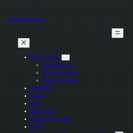
Aller
au
Sport-Xtreme.fr
contenu
Mix de vidéos
Compilations
Drôle et Insolite
Crash et chutes
Aquatique
Nature
Hiver
Mécanique
Sensations fortes
Urbain