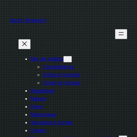
Aller
au
Sport-Xtreme.fr
contenu
Mix de vidéos
Compilations
Drôle et Insolite
Crash et chutes
Aquatique
Nature
Hiver
Mécanique
Sensations fortes
Urbain