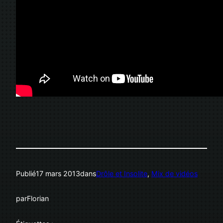
Publié
17 mars 2013
dans
Drôle et Insolite
, 
Mix de vidéos
par
Florian