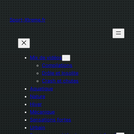
Aller
au
Sport-Xtreme.fr
contenu
Mix de vidéos
Compilations
Drôle et Insolite
Crash et chutes
Aquatique
Nature
Hiver
Mécanique
Sensations fortes
Urbain