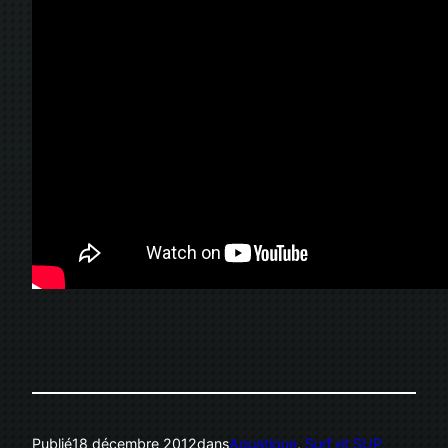
Publié
18 décembre 2012
dans
Aquatique
, 
Surf et SUP