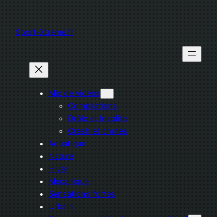
Aller
au
Sport-Xtreme.fr
contenu
Mix de vidéos
Compilations
Drôle et Insolite
Crash et chutes
Aquatique
Nature
Hiver
Mécanique
Sensations fortes
Urbain