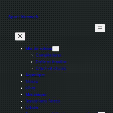
Aller
au
Sport-Xtreme.fr
contenu
Mix de vidéos
Compilations
Drôle et Insolite
Crash et chutes
Aquatique
Nature
Hiver
Mécanique
Sensations fortes
Urbain