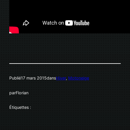
Publié
17 mars 2015
dans
Hiver
, 
Motoneige
par
Florian
Étiquettes :