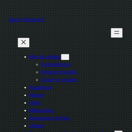
Aller
au
Sport-Xtreme.fr
contenu
Mix de vidéos
Compilations
Drôle et Insolite
Crash et chutes
Aquatique
Nature
Hiver
Mécanique
Sensations fortes
Urbain