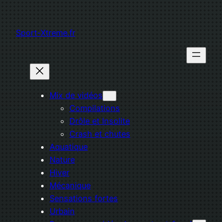
Aller
au
Sport-Xtreme.fr
contenu
Mix de vidéos
Compilations
Drôle et Insolite
Crash et chutes
Aquatique
Nature
Hiver
Mécanique
Sensations fortes
Urbain