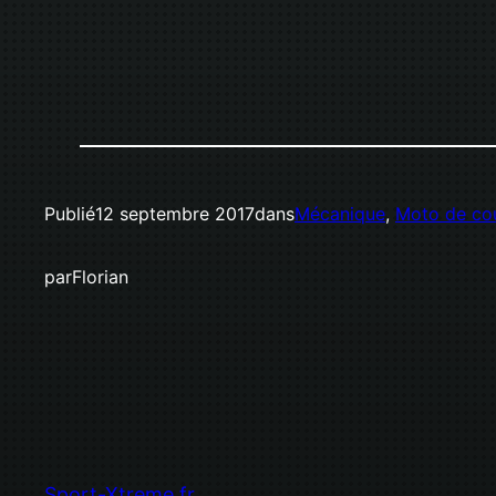
Publié
12 septembre 2017
dans
Mécanique
, 
Moto de co
par
Florian
Sport-Xtreme.fr