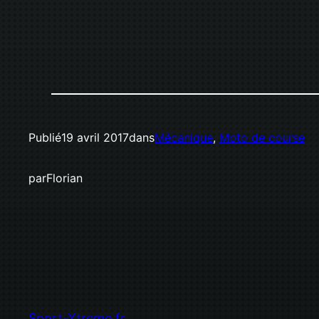
Publié
19 avril 2017
dans
Mécanique
, 
Moto de course
par
Florian
Sport-Xtreme.fr