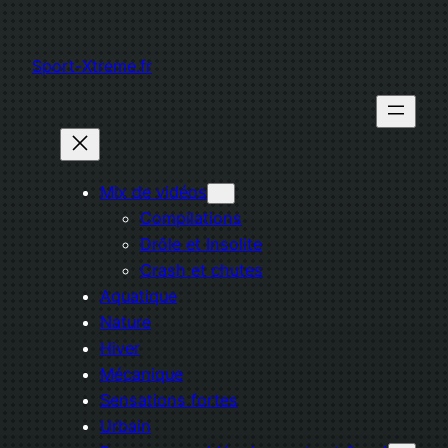
Aller
au
Sport-Xtreme.fr
contenu
Mix de vidéos
Compilations
Drôle et Insolite
Crash et chutes
Aquatique
Nature
Hiver
Mécanique
Sensations fortes
Urbain