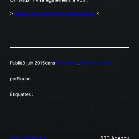
On vous invite également à voir :
>
Replay du Grand Prix d’Italie 2015
<
Publié
8 juin 2015
dans
Mécanique
, 
Moto de course
par
Florian
Étiquettes :
Sport-Xtreme.fr
530 Agency