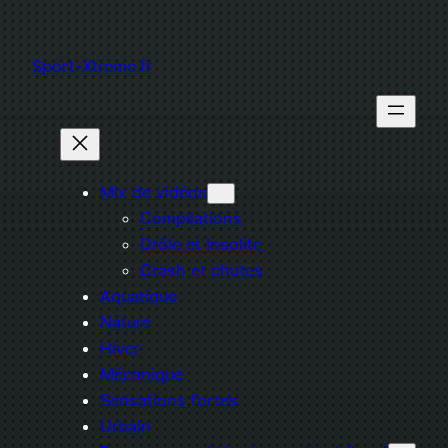
Aller
au
Sport-Xtreme.fr
contenu
Mix de vidéos
Compilations
Drôle et Insolite
Crash et chutes
Aquatique
Nature
Hiver
Mécanique
Sensations fortes
Urbain