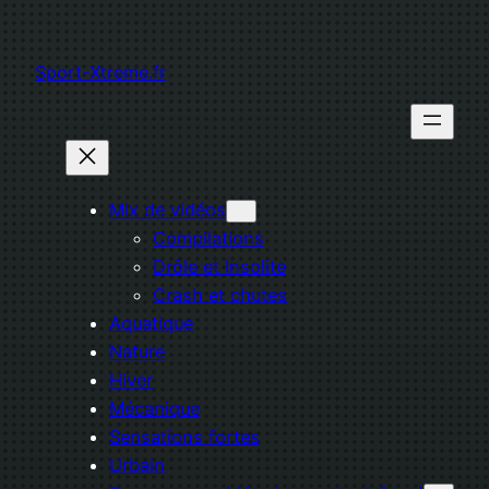
Aller
au
Sport-Xtreme.fr
contenu
Mix de vidéos
Compilations
Drôle et Insolite
Crash et chutes
Aquatique
Nature
Hiver
Mécanique
Sensations fortes
Urbain