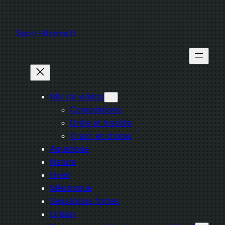
Aller
au
Sport-Xtreme.fr
contenu
Mix de vidéos
Compilations
Drôle et Insolite
Crash et chutes
Aquatique
Nature
Hiver
Mécanique
Sensations fortes
Urbain