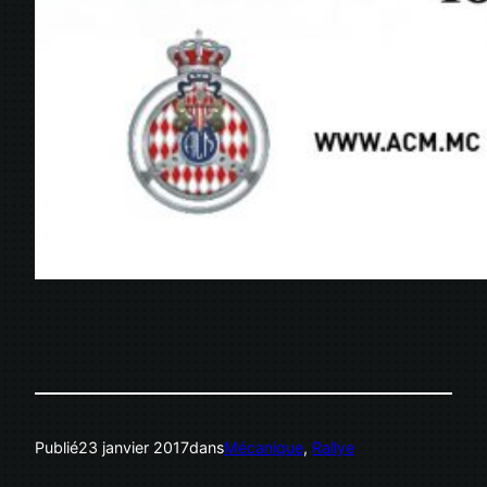
Publié
23 janvier 2017
dans
Mécanique
, 
Rallye