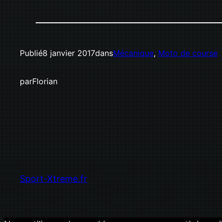
Publié
8 janvier 2017
dans
Mécanique
, 
Moto de course
par
Florian
Sport-Xtreme.fr