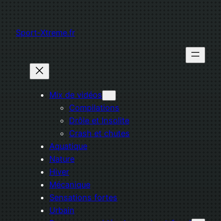
Aller
au
Sport-Xtreme.fr
contenu
Mix de vidéos
Compilations
Drôle et Insolite
Crash et chutes
Aquatique
Nature
Hiver
Mécanique
Sensations fortes
Urbain