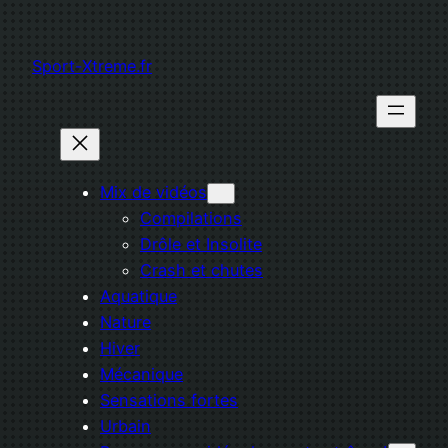
Aller
au
Sport-Xtreme.fr
contenu
Mix de vidéos
Compilations
Drôle et Insolite
Crash et chutes
Aquatique
Nature
Hiver
Mécanique
Sensations fortes
Urbain